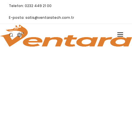
Telefon: 0232 449 21 00
E-posta:
satis@ventaratech.com.tr
TR
ANASAYFA
HAKKIMIZDA
ÜRÜNLER
İLETIŞIM
BLOG
SYNTELLECT
SIKÇA SORULAN SORULAR