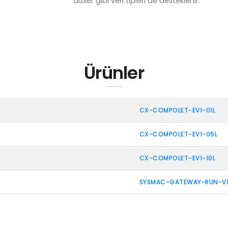
diziler gibi veri tipleri de desteklenir.
Ürünler
CX-COMPOLET-EV1-01L
CX-COMPOLET-EV1-05L
CX-COMPOLET-EV1-10L
SYSMAC-GATEWAY-RUN-V