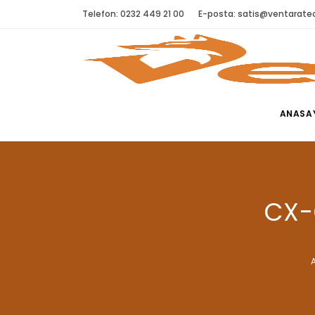
Telefon: 0232 449 21 00
E-posta:
satis@ventaratec
ANASA
CX-