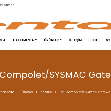
h.com.tr
YFA
HAKKIMIZDA
ÜRÜNLER
İLETIŞIM
BLOG
SY
Compolet/SYSMAC Gat
Anasayfa
Ürünler
Yazılım
Cx-Compolet/Sysmac Gatewa