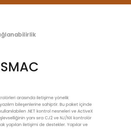
lanabilirlik
YSMAC
olörleri arasında iletişime yönelik
azılım bileşenlerine sahiptir. Bu paket içinde
ullanılabilen .NET kontrol nesneleri ve ActiveX
işlevselliğinin yanı sıra CJ2 ve NJ/NX kontrolör
rak yapılan iletişimi de destekler. Yapılar ve