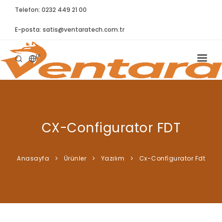
Telefon: 0232 449 21 00
E-posta:
satis@ventaratech.com.tr
TR
ANASAYFA
HAKKIMIZDA
CX-Configurator FDT
ÜRÜNLER
İLETIŞIM
Anasayfa
Ürünler
Yazılım
Cx-Confi̇gurator Fdt
BLOG
SYNTELLECT
SIKÇA SORULAN SORULAR