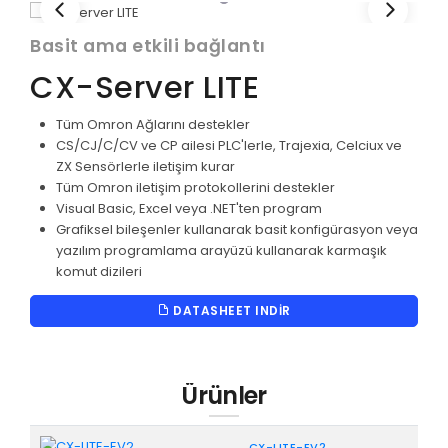
Basit ama etkili bağlantı
CX-Server LITE
Tüm Omron Ağlarını destekler
CS/CJ/C/CV ve CP ailesi PLC'lerle, Trajexia, Celciux ve
ZX Sensörlerle iletişim kurar
Tüm Omron iletişim protokollerini destekler
Visual Basic, Excel veya .NET'ten program
Grafiksel bileşenler kullanarak basit konfigürasyon veya
yazılım programlama arayüzü kullanarak karmaşık
komut dizileri
DATASHEET INDIR
Ürünler
CX-LITE-EV2