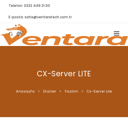
Telefon: 0232 449 21 00
E-posta:
satis@ventaratech.com.tr
TR
ANASAYFA
HAKKIMIZDA
CX-Server LITE
ÜRÜNLER
İLETIŞIM
Anasayfa
Ürünler
Yazılım
Cx-Server Lıte
BLOG
SYNTELLECT
SIKÇA SORULAN SORULAR