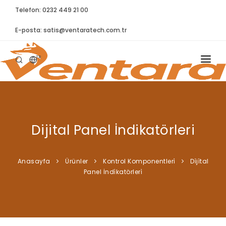
Telefon: 0232 449 21 00
E-posta:
satis@ventaratech.com.tr
TR
ANASAYFA
HAKKIMIZDA
Dijital Panel İndikatörleri
ÜRÜNLER
İLETIŞIM
Anasayfa
Ürünler
Kontrol Komponentleri̇
Di̇ji̇tal
Panel İndi̇katörleri̇
BLOG
SYNTELLECT
SIKÇA SORULAN SORULAR