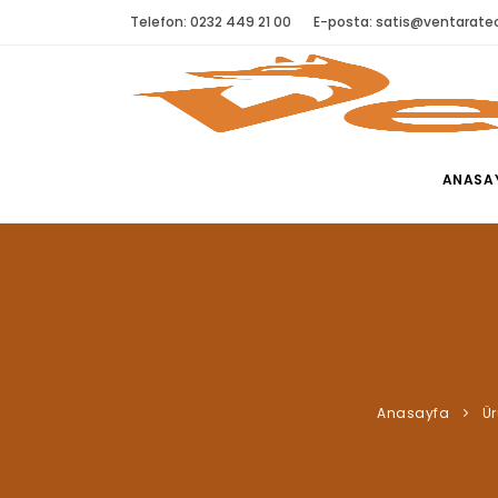
Telefon: 0232 449 21 00
E-posta:
satis@ventaratec
ANASA
Anasayfa
Ür