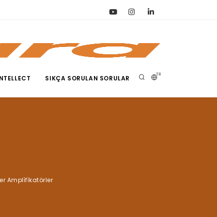
TR
NTELLECT
SIKÇA SORULAN SORULAR
ber Ampli̇fi̇katörler