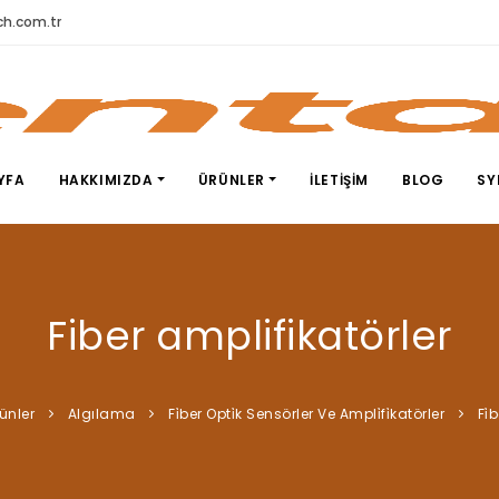
h.com.tr
YFA
HAKKIMIZDA
ÜRÜNLER
İLETIŞIM
BLOG
SY
Fiber amplifikatörler
ünler
Algılama
Fi̇ber Opti̇k Sensörler Ve Ampli̇fi̇katörler
Fi̇