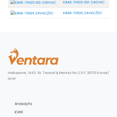
K8AK-TH12S 100-240VAC
K8AK-TH12S 24VAC/DC
Halkapınar, 1443. Sk. Tesisat İş Merkez No:2 D:F, 35170 Konak/
İzmir
Anasayfa
KVKK