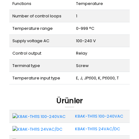
Functions
Temperature
Number of control loops
1
Temperature range
0-999 °C
Supply voltage AC
100-240 V
Control output
Relay
Terminal type
Screw
Temperature input type
E, J, JPt100, K, Pt1000, T
Ürünler
K8AK-TH11S 100-240VAC
K8AK-TH11S 24VAC/DC