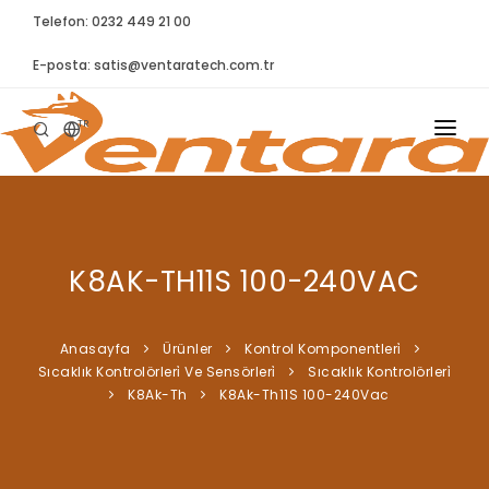
Telefon: 0232 449 21 00
E-posta:
satis@ventaratech.com.tr
TR
ANASAYFA
HAKKIMIZDA
K8AK-TH11S 100-240VAC
ÜRÜNLER
İLETIŞIM
Anasayfa
Ürünler
Kontrol Komponentleri̇
Sıcaklık Kontrolörleri̇ Ve Sensörleri̇
Sıcaklık Kontrolörleri̇
BLOG
K8Ak-Th
K8Ak-Th11S 100-240Vac
SYNTELLECT
SIKÇA SORULAN SORULAR