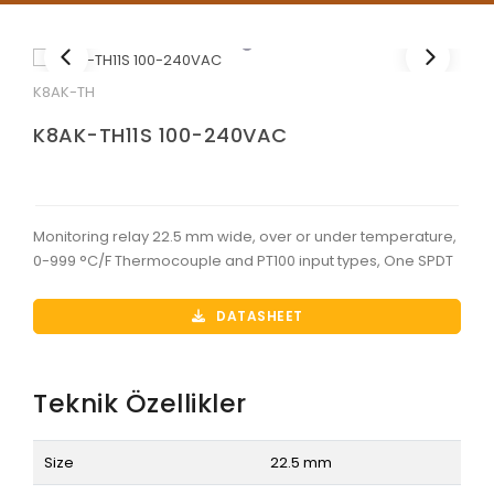
K8AK-TH
K8AK-TH11S 100-240VAC
Monitoring relay 22.5 mm wide, over or under temperature,
0-999 °C/F Thermocouple and PT100 input types, One SPDT
DATASHEET
Teknik Özellikler
Size
22.5 mm