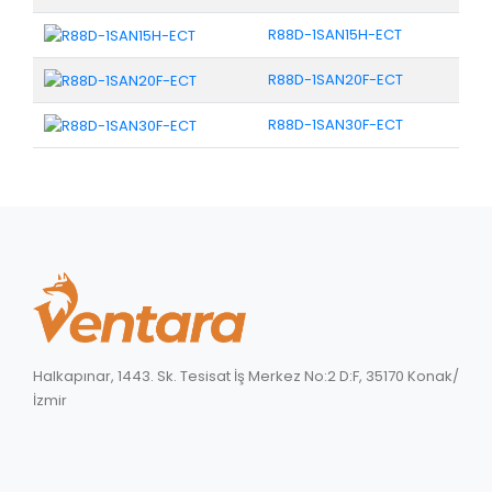
R88D-1SAN15H-ECT
R88D-1SAN20F-ECT
R88D-1SAN30F-ECT
Halkapınar, 1443. Sk. Tesisat İş Merkez No:2 D:F, 35170 Konak/
İzmir