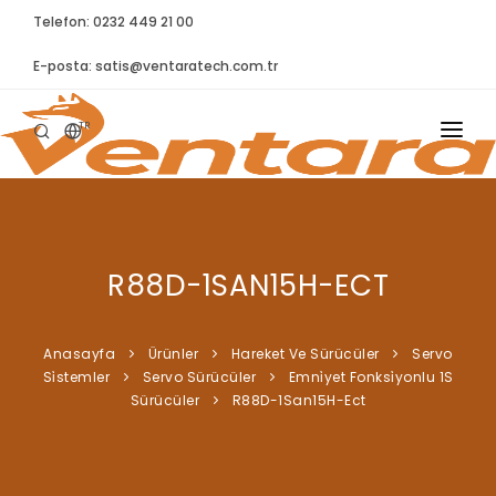
Telefon: 0232 449 21 00
E-posta:
satis@ventaratech.com.tr
TR
ANASAYFA
HAKKIMIZDA
R88D-1SAN15H-ECT
ÜRÜNLER
İLETIŞIM
Anasayfa
Ürünler
Hareket Ve Sürücüler
Servo
Si̇stemler
Servo Sürücüler
Emni̇yet Fonksi̇yonlu 1S
BLOG
Sürücüler
R88D-1San15H-Ect
SYNTELLECT
SIKÇA SORULAN SORULAR