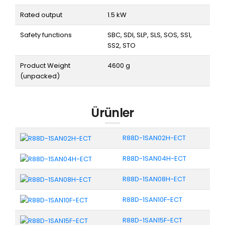
Rated output
1.5 kW
Safety functions
SBC, SDI, SLP, SLS, SOS, SS1,
SS2, STO
Product Weight
4600 g
(unpacked)
Ürünler
R88D-1SAN02H-ECT
R88D-1SAN04H-ECT
R88D-1SAN08H-ECT
R88D-1SAN10F-ECT
R88D-1SAN15F-ECT