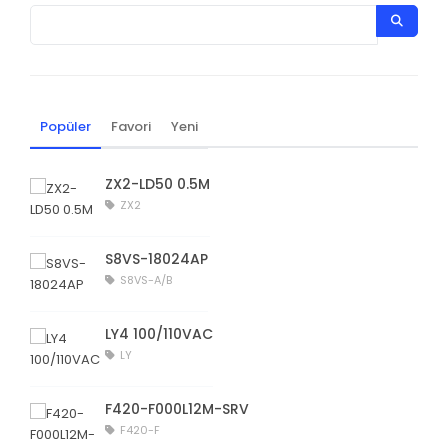
Popüler
Favori
Yeni
ZX2-LD50 0.5M
ZX2
S8VS-18024AP
S8VS-A/B
LY4 100/110VAC
LY
F420-F000L12M-SRV
F420-F