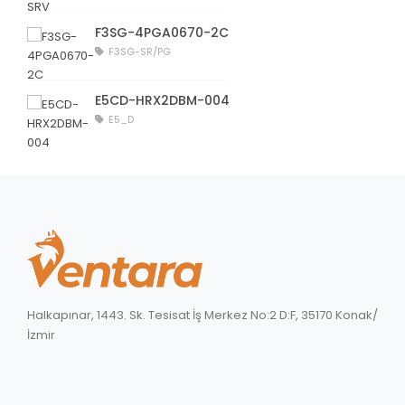
F3SG-4PGA0670-2C
F3SG-SR/PG
E5CD-HRX2DBM-004
E5_D
Halkapınar, 1443. Sk. Tesisat İş Merkez No:2 D:F, 35170 Konak/
İzmir