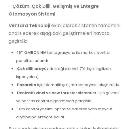
- Çözüm: Çok Dilli, Gelişmiş ve Entegre
Otomasyon Sistemi
Ventara Teknoloji
ekibi olarak sistemin tamamını
analiz ederek aşağıdaki geliştirmeleri hayata
geçirdik:
15’’ OMRON HMI
entegrasyonu ile merkezi kontrol
paneli tasarlandı.
Çok dilli arayüz
desteği eklendi (Türkçe, İngilizce,
İspanyolca).
Pasarella
için otomatik çalışma senaryosu oluşturuldu.
Denizaltı vinci ve bow thruster sistemleri
için güvenli
ve hassas kontrol algoritmaları geliştirildi.
Tüm kontrol yazılımı optimize edilerek yatın mevcut
altyapısına entegre edildi.
Bu sayede sistem sadece daha kolay kullanılabilir