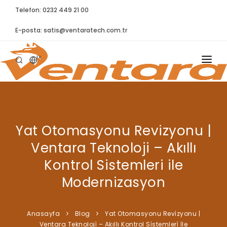
Telefon: 0232 449 21 00
E-posta:
satis@ventaratech.com.tr
TR
ANASAYFA
HAKKIMIZDA
Yat Otomasyonu Revizyonu |
ÜRÜNLER
Ventara Teknoloji – Akıllı
İLETIŞIM
Kontrol Sistemleri ile
BLOG
Modernizasyon
SYNTELLECT
Anasayfa
Blog
Yat Otomasyonu Revi̇zyonu |
SIKÇA SORULAN SORULAR
Ventara Teknoloji̇ – Akıllı Kontrol Si̇stemleri̇ İle