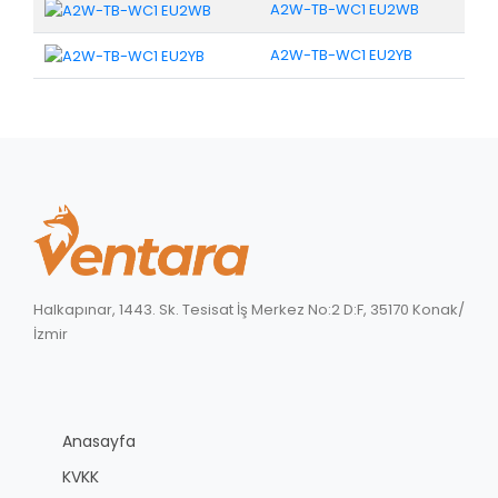
A2W-TB-WC1 EU2WB
A2W-TB-WC1 EU2YB
Halkapınar, 1443. Sk. Tesisat İş Merkez No:2 D:F, 35170 Konak/
İzmir
Anasayfa
KVKK