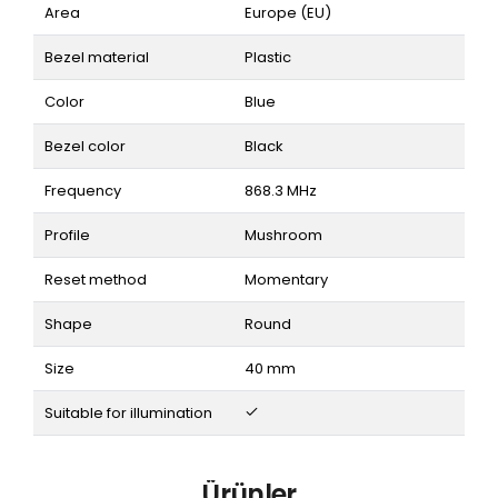
Area
Europe (EU)
Bezel material
Plastic
Color
Blue
Bezel color
Black
Frequency
868.3 MHz
Profile
Mushroom
Reset method
Momentary
Shape
Round
Size
40 mm
Suitable for illumination
Ürünler