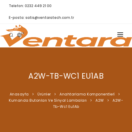
Telefon: 0232 449 21 00
E-posta:
satis@ventaratech.com.tr
TR
ANASAYFA
HAKKIMIZDA
A2W-TB-WC1 EU1AB
ÜRÜNLER
İLETIŞIM
Anasayfa
Ürünler
Anahtarlama Komponentleri̇
Kumanda Butonları Ve Si̇nyal Lambaları
A2W
A2W-
BLOG
Tb-Wc1 Eu1Ab
SYNTELLECT
SIKÇA SORULAN SORULAR