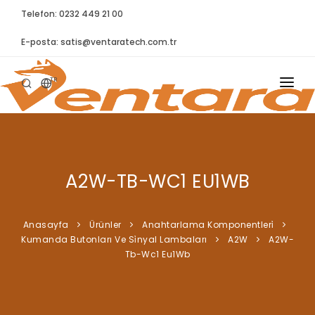
Telefon: 0232 449 21 00
E-posta:
satis@ventaratech.com.tr
TR
ANASAYFA
HAKKIMIZDA
A2W-TB-WC1 EU1WB
ÜRÜNLER
İLETIŞIM
Anasayfa
Ürünler
Anahtarlama Komponentleri̇
Kumanda Butonları Ve Si̇nyal Lambaları
A2W
A2W-
BLOG
Tb-Wc1 Eu1Wb
SYNTELLECT
SIKÇA SORULAN SORULAR