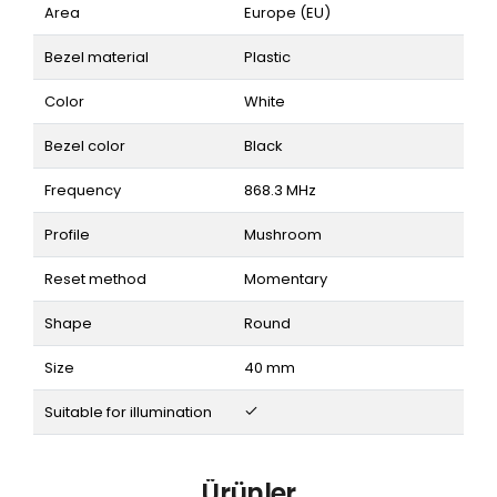
Area
Europe (EU)
Bezel material
Plastic
Color
White
Bezel color
Black
Frequency
868.3 MHz
Profile
Mushroom
Reset method
Momentary
Shape
Round
Size
40 mm
Suitable for illumination
Ürünler