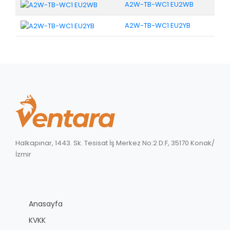
A2W-TB-WC1 EU2WB
A2W-TB-WC1 EU2YB
Halkapınar, 1443. Sk. Tesisat İş Merkez No:2 D:F, 35170 Konak/
İzmir
Anasayfa
KVKK